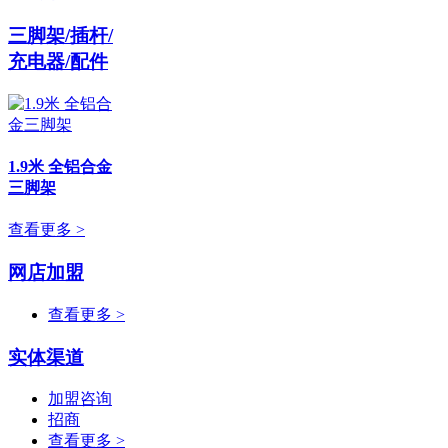
三脚架/插杆/
充电器/配件
1.9米 全铝合金
三脚架
查看更多 >
网店加盟
查看更多 >
实体渠道
加盟咨询
招商
查看更多 >