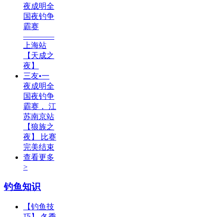
夜成明全
国夜钓争
霸赛
————
上海站
【天成之
夜】
三友•一
夜成明全
国夜钓争
霸赛， 江
苏南京站
【狼族之
夜】 比赛
完美结束
查看更多
>
钓鱼知识
【钓鱼技
巧】 冬季