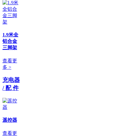
1.9米全
铝合金
三脚架
查看更
多 >
充电器
/ 配 件
遥控器
查看更