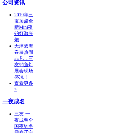
公司资讯
2019年三
友顶点全
新Mini夜
钓灯激光
炮
天津碧海
春展热闹
非凡，三
友钓鱼灯
展会现场
盛况！
查看更多
>
一夜成名
三友·一
夜成明全
国夜钓争
霸赛辽宁