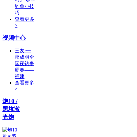
钓鱼小技
巧
查看更多
>
视频中心
三友·一
夜成明全
国夜钓争
霸赛——
福建
查看更多
>
炮10 /
黑坑激
光炮