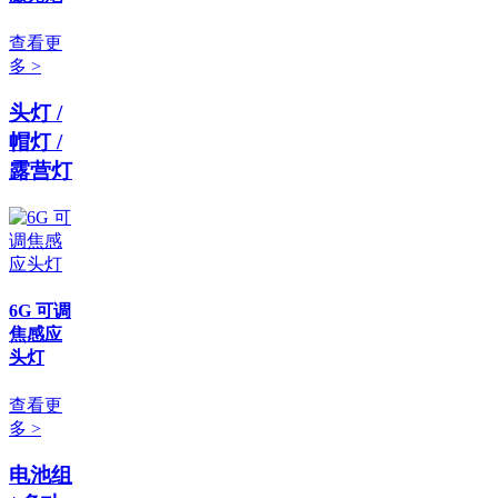
查看更
多 >
头灯 /
帽灯 /
露营灯
6G 可调
焦感应
头灯
查看更
多 >
电池组