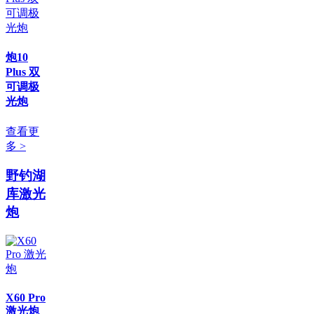
炮10
Plus 双
可调极
光炮
查看更
多 >
野钓湖
库激光
炮
X60 Pro
激光炮