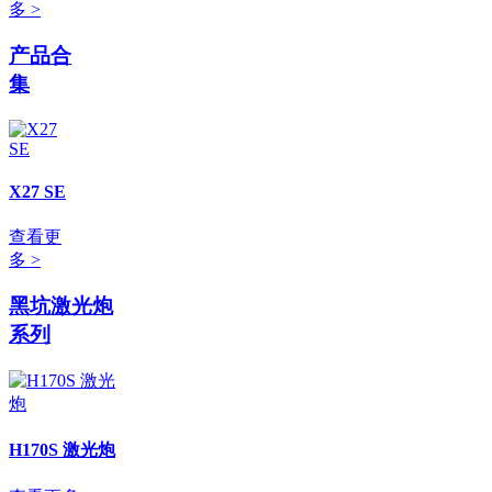
多 >
产品合
集
X27 SE
查看更
多 >
黑坑激光炮
系列
H170S 激光炮