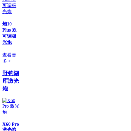
炮10
Plus 双
可调极
光炮
查看更
多 >
野钓湖
库激光
炮
X60 Pro
激光炮