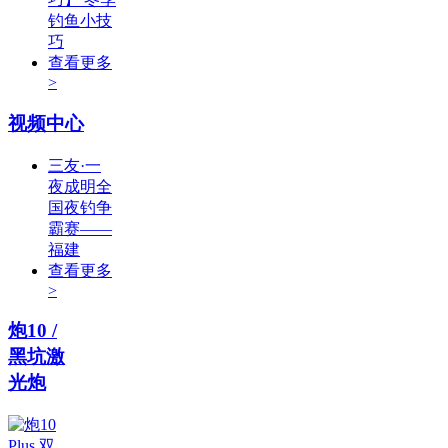
钓鱼小技
巧
查看更多
>
视频中心
三友·一
夜成明全
国夜钓争
霸赛——
福建
查看更多
>
炮10 /
黑坑激
光炮