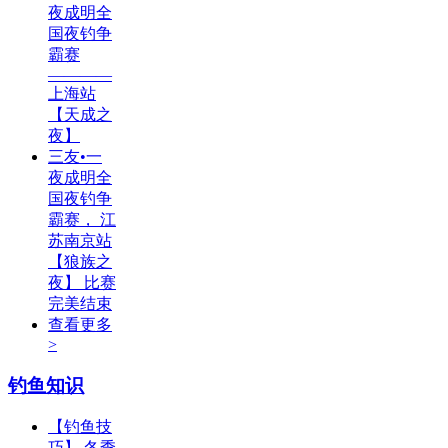
夜成明全
国夜钓争
霸赛
————
上海站
【天成之
夜】
三友•一
夜成明全
国夜钓争
霸赛， 江
苏南京站
【狼族之
夜】 比赛
完美结束
查看更多
>
钓鱼知识
【钓鱼技
巧】 冬季