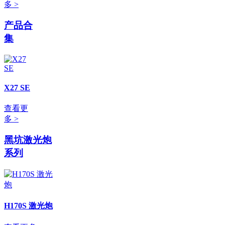
多 >
产品合
集
X27 SE
查看更
多 >
黑坑激光炮
系列
H170S 激光炮