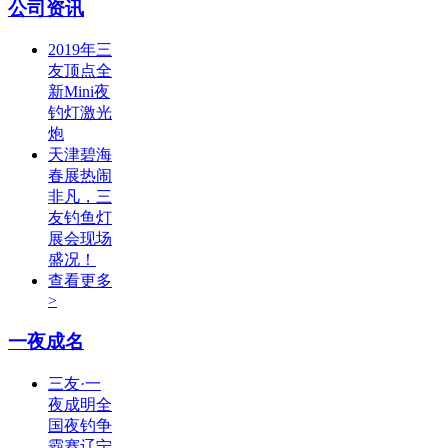
公司资讯
2019年三
友顶点全
新Mini夜
钓灯激光
炮
天津碧海
春展热闹
非凡，三
友钓鱼灯
展会现场
盛况！
查看更多
>
一夜成名
三友·一
夜成明全
国夜钓争
霸赛辽宁