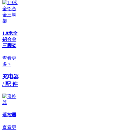
1.9米全
铝合金
三脚架
查看更
多 >
充电器
/ 配 件
遥控器
查看更