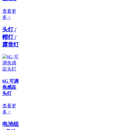
查看更
多 >
头灯 /
帽灯 /
露营灯
6G 可调
焦感应
头灯
查看更
多 >
电池组