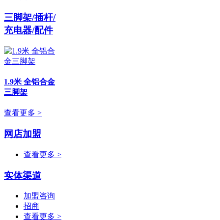
三脚架/插杆/
充电器/配件
1.9米 全铝合金
三脚架
查看更多 >
网店加盟
查看更多 >
实体渠道
加盟咨询
招商
查看更多 >